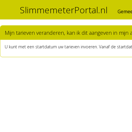
SlimmemeterPortal.nl
Gemee
Mijn tarieven veranderen, kan ik dit aangeven in mijn
U kunt met een startdatum uw tarieven invoeren. Vanaf de startda