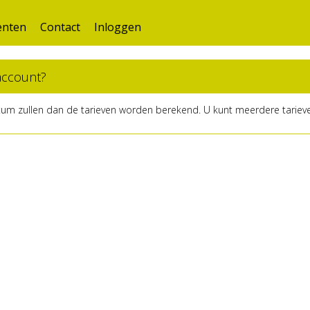
nten
Contact
Inloggen
 account?
tum zullen dan de tarieven worden berekend. U kunt meerdere tarieve