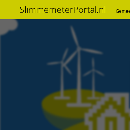
SlimmemeterPortal.nl
Gemee